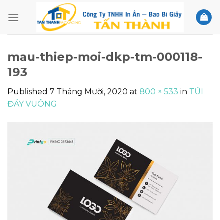
Skip
to
content
mau-thiep-moi-dkp-tm-000118-
193
Published
7 Tháng Mười, 2020
at
800 × 533
in
TÚI
ĐÁY VUÔNG