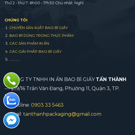
Thứ 2 - thứ 7: 8h00 - 17h30 Chủ nhật: Nghỉ
CHÚNG TÔI
CHUYÊN SẢN XUẤT BAO BÌ GIẤY
BAO BÌ DÙNG TRONG THỰC PHẨM
CÁC SẢN PHẨM IN ẤN
CÁC GIẢI PHẤP BAO BÌ GIẤY
............
CÔNG TY TNHH IN ẤN BAO BÌ GIẤY
TẤN THÀNH
--- 219/16 Trần Văn Đang, Phường 11, Quận 3, TP.
HCM
--- Hotline:
0903 33 5463
--- mail:
tanthanhpackaging@gmail.com