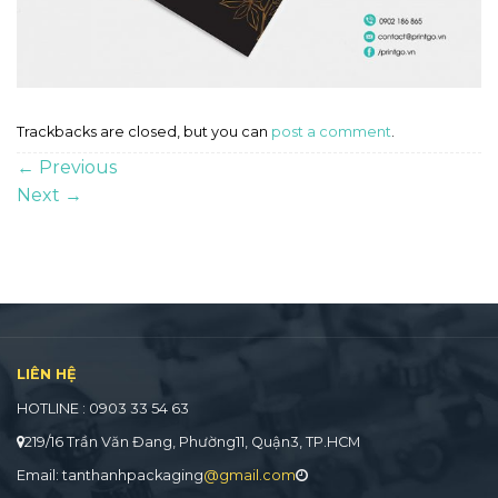
Trackbacks are closed, but you can
post a comment
.
←
Previous
Next
→
LIÊN HỆ
HOTLINE : 0903 33 54 63
219/16 Trần Văn Đang, Phường11, Quận3, TP.HCM
Email: tanthanhpackaging
@gmail.com