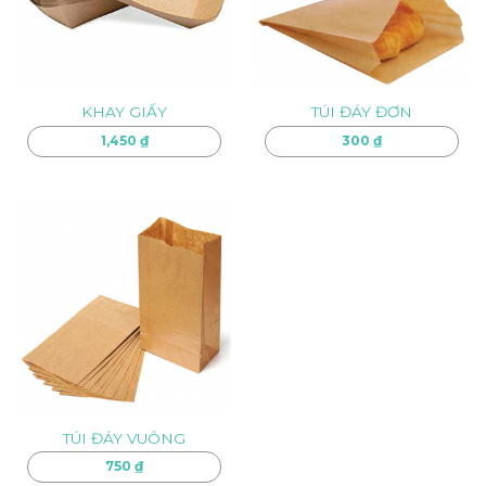
KHAY GIẤY
TÚI ĐÁY ĐƠN
1,450
₫
300
₫
TÚI ĐÁY VUÔNG
750
₫