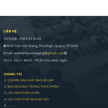
LIÊN HỆ
HOTLINE : 0903 33 54 63
219/16 Trần Văn Đang, Phường11, Quận3, TP.HCM
Email: tanthanhpackaging
@gmail.com
Thứ 2 - thứ 7: 8h00 - 17h30 Chủ nhật: Nghỉ
CHÚNG TÔI
CHUYÊN SẢN XUẤT BAO BÌ GIẤY
BAO BÌ DÙNG TRONG THỰC PHẨM
CÁC SẢN PHẨM IN ẤN
CÁC GIẢI PHẤP BAO BÌ GIẤY
............