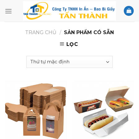
Skip
to
content
TRANG CHỦ
/
SẢN PHẨM CÓ SẴN
LỌC