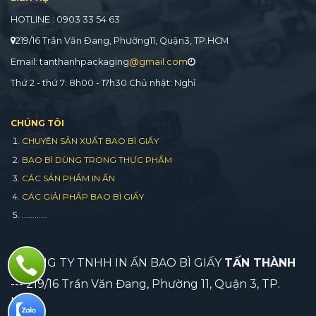
HOTLINE : 0903 33 54 63
219/16 Trần Văn Đang, Phường11, Quận3, TP.HCM
Email: tanthanhpackaging
@gmail.com
Thứ 2 - thứ 7: 8h00 - 17h30 Chủ nhật: Nghỉ
CHÚNG TÔI
CHUYÊN SẢN XUẤT BAO BÌ GIẤY
BAO BÌ DÙNG TRONG THỰC PHẨM
CÁC SẢN PHẨM IN ẤN
CÁC GIẢI PHẤP BAO BÌ GIẤY
............
CÔNG TY TNHH IN ẤN BAO BÌ GIẤY
TẤN THÀNH
--- 219/16 Trần Văn Đang, Phường 11, Quận 3, TP.
HCM