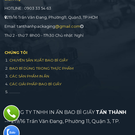
HOTLINE : 0903 33 54 63
219/16 Trần Văn Đang, Phường11, Quận3, TP.HCM
Email: tanthanhpackaging
@gmail.com
Thứ 2 - thứ 7: 8h00 - 17h30 Chủ nhật: Nghỉ
CHÚNG TÔI
CHUYÊN SẢN XUẤT BAO BÌ GIẤY
BAO BÌ DÙNG TRONG THỰC PHẨM
CÁC SẢN PHẨM IN ẤN
CÁC GIẢI PHẤP BAO BÌ GIẤY
............
CÔNG TY TNHH IN ẤN BAO BÌ GIẤY
TẤN THÀNH
--- 219/16 Trần Văn Đang, Phường 11, Quận 3, TP.
HCM