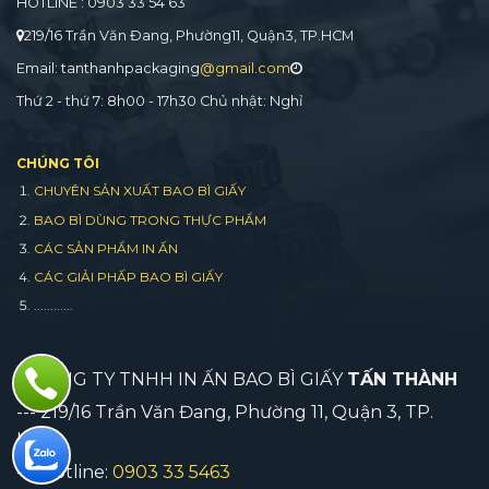
HOTLINE : 0903 33 54 63
219/16 Trần Văn Đang, Phường11, Quận3, TP.HCM
Email: tanthanhpackaging
@gmail.com
Thứ 2 - thứ 7: 8h00 - 17h30 Chủ nhật: Nghỉ
CHÚNG TÔI
CHUYÊN SẢN XUẤT BAO BÌ GIẤY
BAO BÌ DÙNG TRONG THỰC PHẨM
CÁC SẢN PHẨM IN ẤN
CÁC GIẢI PHẤP BAO BÌ GIẤY
............
CÔNG TY TNHH IN ẤN BAO BÌ GIẤY
TẤN THÀNH
--- 219/16 Trần Văn Đang, Phường 11, Quận 3, TP.
HCM
--- Hotline:
0903 33 5463