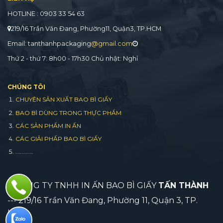
HOTLINE : 0903 33 54 63
219/16 Trần Văn Đang, Phường11, Quận3, TP.HCM
Email: tanthanhpackaging
@gmail.com
Thứ 2 - thứ 7: 8h00 - 17h30 Chủ nhật: Nghỉ
CHÚNG TÔI
CHUYÊN SẢN XUẤT BAO BÌ GIẤY
BAO BÌ DÙNG TRONG THỰC PHẨM
CÁC SẢN PHẨM IN ẤN
CÁC GIẢI PHẤP BAO BÌ GIẤY
............
CÔNG TY TNHH IN ẤN BAO BÌ GIẤY
TẤN THÀNH
--- 219/16 Trần Văn Đang, Phường 11, Quận 3, TP.
HCM