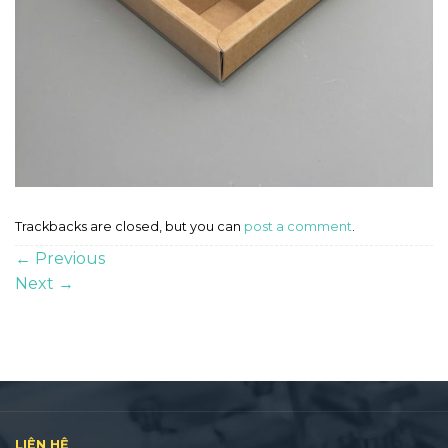
Trackbacks are closed, but you can
post a comment
.
←
Previous
Next
→
LIÊN HỆ