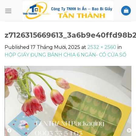
Skip
to
content
z7126315669613_3a6b9e40ffd98b
Published
17 Tháng Mười, 2025
at
2532 × 2560
in
HỘP GIẤY ĐỰNG BÁNH CHIA 6 NGĂN- CÓ CỬA SỔ