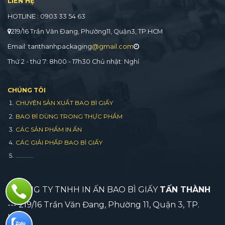
LIÊN HỆ
HOTLINE : 0903 33 54 63
219/16 Trần Văn Đang, Phường11, Quận3, TP.HCM
Email: tanthanhpackaging
@gmail.com
Thứ 2 - thứ 7: 8h00 - 17h30 Chủ nhật: Nghỉ
CHÚNG TÔI
CHUYÊN SẢN XUẤT BAO BÌ GIẤY
BAO BÌ DÙNG TRONG THỰC PHẨM
CÁC SẢN PHẨM IN ẤN
CÁC GIẢI PHẤP BAO BÌ GIẤY
............
CÔNG TY TNHH IN ẤN BAO BÌ GIẤY
TẤN THÀNH
--- 219/16 Trần Văn Đang, Phường 11, Quận 3, TP.
HCM