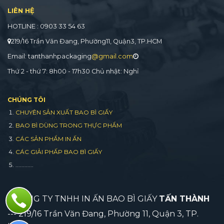
LIÊN HỆ
HOTLINE : 0903 33 54 63
219/16 Trần Văn Đang, Phường11, Quận3, TP.HCM
Email: tanthanhpackaging
@gmail.com
Thứ 2 - thứ 7: 8h00 - 17h30 Chủ nhật: Nghỉ
CHÚNG TÔI
CHUYÊN SẢN XUẤT BAO BÌ GIẤY
BAO BÌ DÙNG TRONG THỰC PHẨM
CÁC SẢN PHẨM IN ẤN
CÁC GIẢI PHẤP BAO BÌ GIẤY
............
CÔNG TY TNHH IN ẤN BAO BÌ GIẤY
TẤN THÀNH
--- 219/16 Trần Văn Đang, Phường 11, Quận 3, TP.