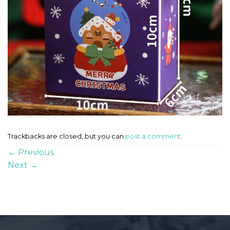
Trackbacks are closed, but you can
post a comment
.
←
Previous
Next
→