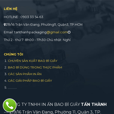
LIÊN HỆ
HOTLINE : 0903 33 54 63
219/16 Trần Văn Đang, Phường11, Quận3, TP.HCM
Email: tanthanhpackaging
@gmail.com
Thứ 2 - thứ 7: 8h00 - 17h30 Chủ nhật: Nghỉ
CHÚNG TÔI
CHUYÊN SẢN XUẤT BAO BÌ GIẤY
BAO BÌ DÙNG TRONG THỰC PHẨM
CÁC SẢN PHẨM IN ẤN
CÁC GIẢI PHẤP BAO BÌ GIẤY
............
CÔNG TY TNHH IN ẤN BAO BÌ GIẤY
TẤN THÀNH
--- 219/16 Trần Văn Đang, Phường 11, Quận 3, TP.