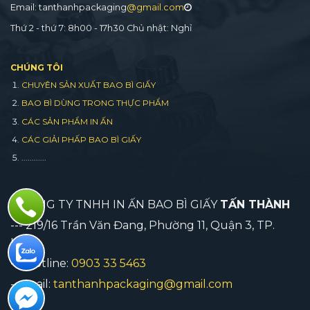
Email: tanthanhpackaging
@gmail.com
Thứ 2 - thứ 7: 8h00 - 17h30 Chủ nhật: Nghỉ
CHÚNG TÔI
CHUYÊN SẢN XUẤT BAO BÌ GIẤY
BAO BÌ DÙNG TRONG THỰC PHẨM
CÁC SẢN PHẨM IN ẤN
CÁC GIẢI PHẤP BAO BÌ GIẤY
............
CÔNG TY TNHH IN ẤN BAO BÌ GIẤY
TẤN THÀNH
--- 219/16 Trần Văn Đang, Phường 11, Quận 3, TP.
HCM
--- Hotline:
0903 33 5463
--- mail:
tanthanhpackaging@gmail.com