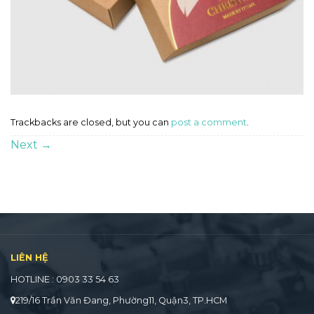
Trackbacks are closed, but you can
post a comment
.
Next
→
LIÊN HỆ
HOTLINE : 0903 33 54 63
219/16 Trần Văn Đang, Phường11, Quận3, TP.HCM