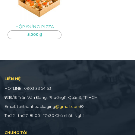
HỘP ĐỰNG PIZZA
5,000
₫
LIÊN HỆ
HOTLINE : 0903 33 54 63
219/16 Trần Văn Đang, Phường11, Quận3, TP.HCM
Email: tanthanhpackaging
@gmail.com
Thứ 2 - thứ 7: 8h00 - 17h30 Chủ nhật: Nghỉ
CHÚNG TÔI