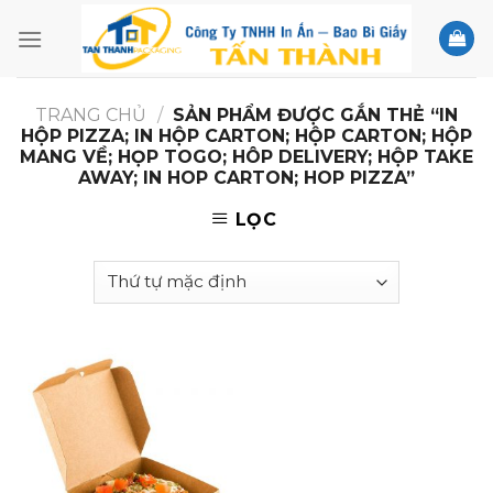
Skip
to
content
TRANG CHỦ
/
SẢN PHẨM ĐƯỢC GẮN THẺ “IN
HỘP PIZZA; IN HỘP CARTON; HỘP CARTON; HỘP
MANG VỀ; HỌP TOGO; HÔP DELIVERY; HỘP TAKE
AWAY; IN HOP CARTON; HOP PIZZA”
LỌC