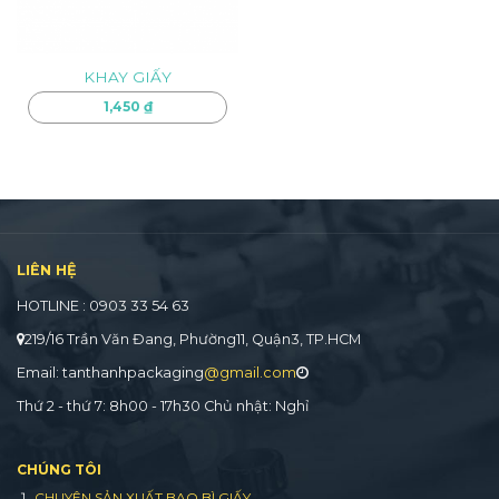
KHAY GIẤY
1,450
₫
LIÊN HỆ
HOTLINE : 0903 33 54 63
219/16 Trần Văn Đang, Phường11, Quận3, TP.HCM
Email: tanthanhpackaging
@gmail.com
Thứ 2 - thứ 7: 8h00 - 17h30 Chủ nhật: Nghỉ
CHÚNG TÔI
CHUYÊN SẢN XUẤT BAO BÌ GIẤY