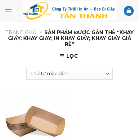
Skip
to
content
TRANG CHỦ
/
SẢN PHẨM ĐƯỢC GẮN THẺ “KHAY
GIẤY; KHAY GIAY; IN KHAY GIẤY; KHAY GIẤY GIÁ
RẺ”
LỌC