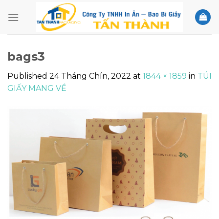
Skip
to
content
bags3
Published
24 Tháng Chín, 2022
at
1844 × 1859
in
TÚI
GIẤY MANG VỀ