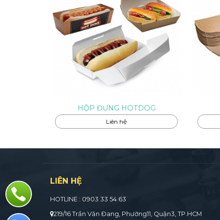
HỘP ĐỰNG HOTDOG
Liên hệ
LIÊN HỆ
HOTLINE : 0903 33 54 63
219/16 Trần Văn Đang, Phường11, Quận3, TP.HCM