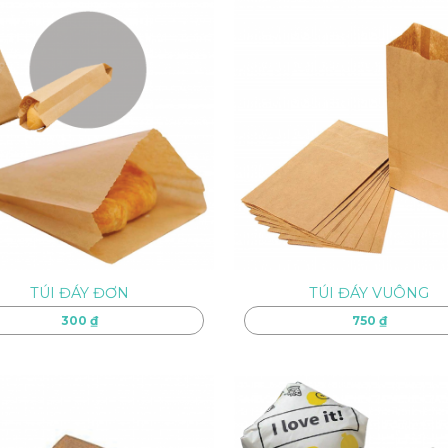
TÚI ĐÁY ĐƠN
TÚI ĐÁY VUÔNG
300
₫
750
₫