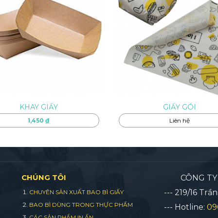
KHAY GIẤY
GIẤY GÓI
1,450
₫
Liên hệ
CHÚNG TÔI
CÔNG TY 
--- 219/16 Tr
CHUYÊN SẢN XUẤT BAO BÌ GIẤY
BAO BÌ DÙNG TRONG THỰC PHẨM
--- Hotline:
09
CÁC SẢN PHẨM IN ẤN