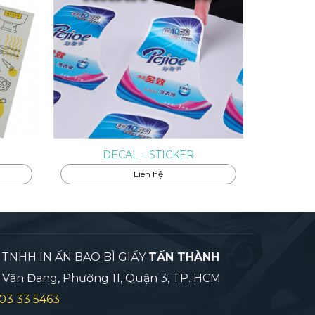
DECAL – STICKER
Liên hệ
TNHH IN ẤN BAO BÌ GIẤY
TẤN THÀNH
ần Văn Đang, Phường 11, Quận 3, TP. HCM
03 33 5463