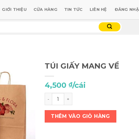
GIỚI THIỆU
CỬA HÀNG
TIN TỨC
LIÊN HỆ
ĐĂNG NHẬ
TÚI GIẤY MANG VỀ
4,500
/cái
₫
TÚI GIẤY MANG VỀ số lượng
THÊM VÀO GIỎ HÀNG