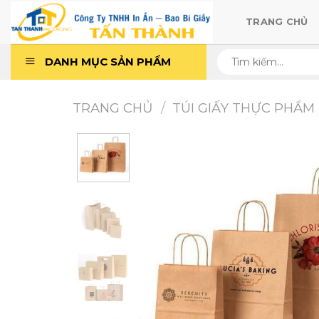
Skip
TRANG CHỦ
to
content
Tìm
DANH MỤC SẢN PHẨM
kiếm:
TRANG CHỦ
/
TÚI GIẤY THỰC PHẨM