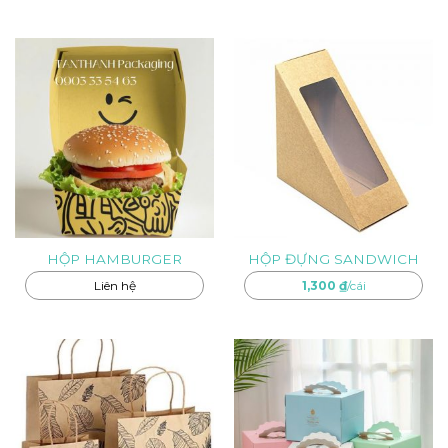
HỘP HAMBURGER
HỘP ĐỰNG SANDWICH
Liên hệ
1,300
₫
/cái