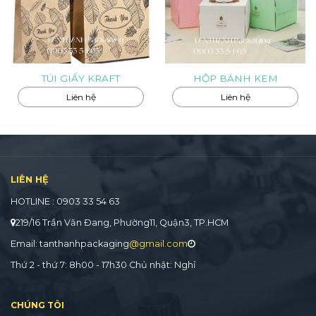
TÚI GIẤY KRAFT
HỘP BÁNH KEM
Liên hệ
Liên hệ
LIÊN HỆ
HOTLINE : 0903 33 54 63
219/16 Trần Văn Đang, Phường11, Quận3, TP.HCM
Email: tanthanhpackaging
@gmail.com
Thứ 2 - thứ 7: 8h00 - 17h30 Chủ nhật: Nghỉ
CHÚNG TÔI