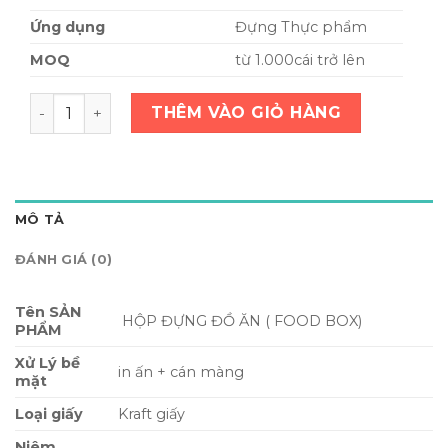
Ứng dụng
Đựng Thực phẩm
MOQ
từ 1.000cái trở lên
HỘP GIẤY ĐỰNG ĐỒ ĂN số lượng
THÊM VÀO GIỎ HÀNG
MÔ TẢ
ĐÁNH GIÁ (0)
Tên SẢN
HỘP ĐỰNG ĐỒ ĂN ( FOOD BOX)
PHẨM
Xử Lý bề
in ấn + cán màng
mặt
Loại giấy
Kraft giấy
Niêm