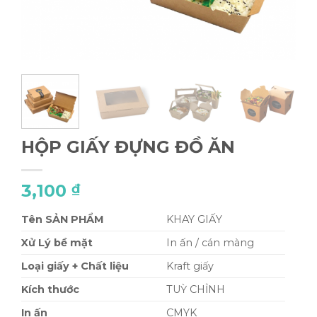
HỘP GIẤY ĐỰNG ĐỒ ĂN
3,100
₫
Tên SẢN
PHẨM
KHAY GIẤY
Xử Lý bề mặt
In ấn / cán màng
Loại giấy
+
Chất liệu
Kraft giấy
Kích thước
TUỲ CHỈNH
In ấn
CMYK