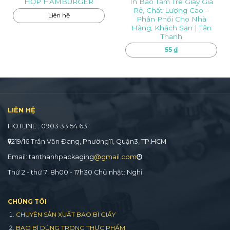
In Bao Tăm Tre Giấy Giá
HỘP HAMBURGER
Rẻ, Chất Lượng Cao –
Liên hệ
Phân Phối Cho Nhà
Hàng, Khách Sạn | Tân
Thanh
55
₫
LIÊN HỆ
HOTLINE : 0903 33 54 63
219/16 Trần Văn Đang, Phường11, Quận3, TP.HCM
Email: tanthanhpackaging
@gmail.com
Thứ 2 - thứ 7: 8h00 - 17h30 Chủ nhật: Nghỉ
CHÚNG TÔI
CHUYÊN SẢN XUẤT BAO BÌ GIẤY
BAO BÌ DÙNG TRONG THỰC PHẨM